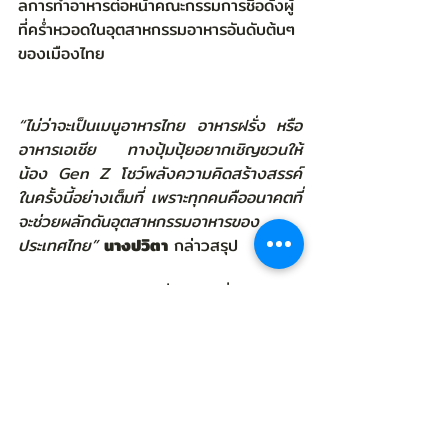
ลการทำอาหารต่อหน้าคณะกรรมการชื่อดังผู้
ที่คร่ำหวอดในอุตสาหกรรมอาหารอันดับต้นๆ 
ของเมืองไทย
“ไม่ว่าจะเป็นเมนูอาหารไทย อาหารฝรั่ง หรือ
อาหารเอเชีย ทางปุ้มปุ้ยอยากเชิญชวนให้
น้อง Gen Z โชว์พลังความคิดสร้างสรรค์
ในครั้งนี้อย่างเต็มที่ เพราะทุกคนคืออนาคตที่
จะช่วยผลักดันอุตสาหกรรมอาหารของ
ประเทศไทย”
นางปวิตา
 กล่าวสรุป
สามารถดูรายละเอียดเพิ่มเติมได้ที่เว็บไซต์ 
https://bit.ly/PumpuiStar
 และสอบถาม
รายละเอียดโครงการได้ที่ โทร. 02 863 
3288 ต่อ 355 