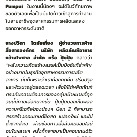
Pumpui
 ในงานนี้น้องๆ จะได้โชว์ศักยภาพ
ของตัวเองเพื่อเป็นบันไดก้าวเข้าสู่การทำงาน
ในสายอาชีพอุตสาหกรรมการผลิตและส่ง
ออกอาหารระดับชาติ
นางปวิตา โตทับเที่ยง ผู้อำนวยการฝ่าย
สื่อสารองค์กร บริษัท ผลิตภัณฑ์อาหาร
กว้างไพศาล จำกัด หรือ ปุ้มปุ้ย
 กล่าวว่า 
“พลังความคิดสร้างสรรค์เป็นปัจจัยที่สำคัญ
อย่างมากในธุรกิจอุตสาหกรรมการผลิต
อาหาร นั่นก็เพราะว่าเราต้องคิดค้น ปรับปรุง 
และพัฒนาอยู่ตลอดเวลา เพื่อให้ได้ผลิตภัณฑ์
ตรงกับความต้องการของกลุ่มเป้าหมายที่ทุก
วันนี้มีทางเลือกมากขึ้น ปุ้มปุ้ยมองเห็นพลัง
ความครีเอทีฟของน้องๆ Gen Z ที่สามารถ
สรรสร้างคอนเทนต์ซึ่งสด แปลกใหม่ และไม่
ซ้ำซากจำเจ ผ่านช่องทางสื่อสังคมออนไลน์ 
จนในหลายๆ ครั้งก็กลายมาเป็นคอนเทนต์ไว