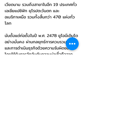
เวียดนาม รวมถึงสาขาในอีก 19 ประเทศทั่ว
เอเชียแปซิฟิก ยุโรปตะวันตก และ
อเมริกาเหนือ รวมทั้งสิ้นกว่า 470 แห่งทั่ว
โลก
นับตั้งแต่ก่อตั้งในปี พ.ศ. 2478 ยูโอบีเติบโต
อย่างมั่นคง ผ่านกลยุทธ์การควบรวมกิจการ
และการดำเนินธุรกิจด้วยความรับผิดชอบ 
โดยได้รับการจัดอันดับความน่าเชื่อถือจาก
สถาบันชั้นนำระดับโลก ได้แก่ Aa1 จากมูดี้
ส์ อินเวสเตอร์ส เซอร์วิส, AA- จากฟิทช์ 
เรทติ้งส์ และ AA- จาก S&P Global 
Ratings
ยูโอบีให้ความสำคัญกับการยึดลูกค้าเป็น
ศูนย์กลาง พร้อมส่งมอบบริการทางการเงิน
ที่เข้าใจความต้องการเฉพาะบุคคล โดยผสาน
ข้อมูลเชิงลึก นวัตกรรม และบุคลากรที่มี