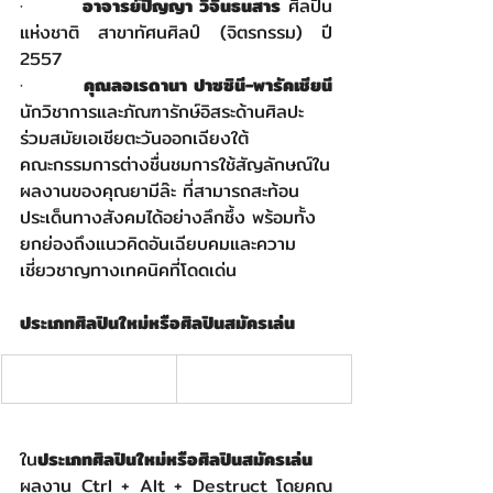
·        
อาจารย์ปัญญา วิจินธนสาร
 ศิลปิน
แห่งชาติ สาขาทัศนศิลป์ (จิตรกรรม) ปี 
2557
·        
คุณลอเรดานา ปาซซินี-พารัคเชียนี
นักวิชาการและภัณฑารักษ์อิสระด้านศิลปะ
ร่วมสมัยเอเชียตะวันออกเฉียงใต้
คณะกรรมการต่างชื่นชมการใช้สัญลักษณ์ใน
ผลงานของคุณยามีล๊ะ ที่สามารถสะท้อน
ประเด็นทางสังคมได้อย่างลึกซึ้ง พร้อมทั้ง
ยกย่องถึงแนวคิดอันเฉียบคมและความ
เชี่ยวชาญทางเทคนิคที่โดดเด่น
ประเภทศิลปินใหม่หรือศิลปินสมัครเล่น
ใน
ประเภทศิลปินใหม่หรือศิลปินสมัครเล่น
ผลงาน Ctrl + Alt + Destruct โดยคุณ