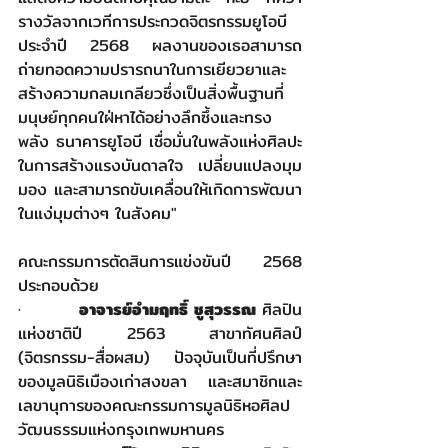
รางวัลจากเวทีการประกวดจิตรกรรมยูโอบี
ประจำปี 2568 ผลงานของเธอสามารถ
ถ่ายทอดความปรารถนาในการเยียวยาและ
สร้างความกลมเกลียวซึ่งเป็นสิ่งพื้นฐานที่
มนุษย์ทุกคนใฝ่หาได้อย่างลึกซึ้งและทรง
พลัง ธนาคารยูโอบี เชื่อมั่นในพลังแห่งศิลปะ
ในการสร้างแรงบันดาลใจ เปลี่ยนแปลงมุม
มอง และสามารถขับเคลื่อนให้เกิดการพัฒนา
ในแง่มุมต่างๆ ในสังคม"
คณะกรรมการตัดสินการแข่งขันปี 2568 
ประกอบด้วย
·        
อาจารย์อำมฤทธิ์ ชูสุวรรณ 
ศิลปิน
แห่งชาติปี 2563 สาขาทัศนศิลป์ 
(จิตรกรรม-สื่อผสม) ปัจจุบันเป็นที่ปรึกษา
ของมูลนิธิเมืองเก่าสงขลา และสมาชิกและ
เลขานุการของคณะกรรมการมูลนิธิหอศิลป
วัฒนธรรมแห่งกรุงเทพมหานคร