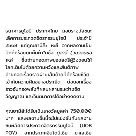
ธนาคารยูโอบี ประเทศไทย มอบรางวัลชนะ
เลิศการประกวดจิตรกรรมยูโอบี ประจำปี 
2568 แก่คุณยามีล๊ะ หะยี จากผลงานเย็บ
ปักถักร้อยบนผืนผ้าในชื่อ 
ดุอาอ์ (วิงวอนขอ
พร)
 ซึ่งถ่ายทอดภาพของสตรีผู้วิงวอนให้
โลกเต็มไปด้วยความหวังและสันติภาพ 
ถ่ายทอดเรื่องราวผ่านเส้นด้ายที่ถักร้อยชีวิต
เข้ากับความฝันอย่างประณีต บ่งบอกเรื่อง
ราวอันทรงพลังที่ผสมผสานระหว่างจิต
วิญญาณ และจินตนาการได้อย่างงดงาม
คุณยามีล๊ะได้รับเงินรางวัลมูลค่า 750,000 
บาท และผลงานชิ้นนี้จะไปแข่งขันกับผลงาน
ชนะเลิศการประกวดจิตรกรรมยูโอบี (UOB 
POY) จากประเทศอินโดนีเซีย มาเลเซีย 