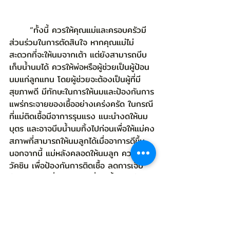
	“ทั้งนี้ ควรให้คุณแม่และครอบครัวมี
ส่วนร่วมในการตัดสินใจ หากคุณแม่ไม่
สะดวกที่จะให้นมจากเต้า แต่ยังสามารถบีบ
เก็บน้ำนมได้ ควรให้พ่อหรือผู้ช่วยเป็นผู้ป้อน
นมแก่ลูกแทน โดยผู้ช่วยจะต้องเป็นผู้ที่มี
สุขภาพดี มีทักษะในการให้นมและป้องกันการ
แพร่กระจายของเชื้ออย่างเคร่งครัด ในกรณี
ที่แม่ติดเชื้อมีอาการรุนแรง แนะนำงดให้นม
บุตร และอาจบีบน้ำนมทิ้งไปก่อนเพื่อให้แม่คง
สภาพที่สามารถให้นมลูกได้เมื่ออาการดีขึ้น 
นอกจากนี้ แม่หลังคลอดให้นมลูก ควรไปฉีด
วัคซิน เพื่อป้องกันการติดเชื้อ ลดการเจ็บ
ป่วยรุนแรง ซึ่งภูมิคุ้มกันที่เกิดขึ้นในแม่ยัง
สามารถส่งผ่านน้ำนมไปยังลูกได้”  อธิบดี
กรมอนามัย กล่าว