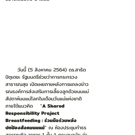
	วันนี้ (5 สิงหาคม 2564) ดร.สาธิต 
ปิตุเตชะ รัฐมนตรีช่วยว่าการกระทรวง
สาธารณสุข เปิดเผยภายหลังการแถลงข่าว
รณรงค์การส่งเสริมการเลี้ยงลูกด้วยนมแม่ 
สัปดาห์นมแม่โลกในเดือนวันแม่แห่งชาติ 
ภายใต้แนวคิด    “
A Shared 
Responsibility Project 
Breastfeeding : ร่วมมือร่วมพลัง 
ปกป้องสังคมนมแม่
” ณ ห้องประชุมกำธร 
สุวรรณกิจ อาคาร 1 ชั้น 1 กรมอนามัย ว่า 