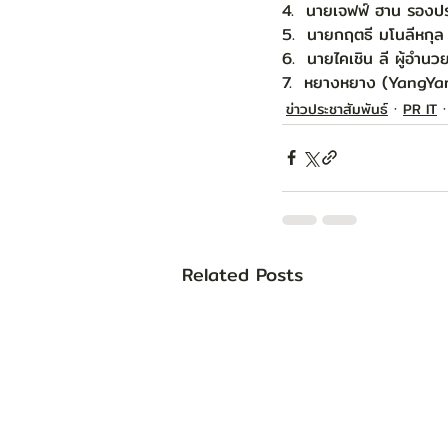
4.  นายเจฟฟ์ ฮาน รองปร
5.  นายกฤตธี มโนลีหกุล 
6.  นายไคเชิน ลี ผู้อำน
7.  หยางหยาง (YangYang
ข่าวประชาสัมพันธ์
PR IT
Related Posts