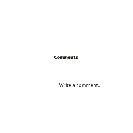
Comments
Write a comment...
แมกน่า ซัพพลายเออร์ยานยนต์
รายใหญ่ของโลก ยึดมั่นความ
ยั่งยืนพร้อมดำเนินธุรกิจอย่างมี
ความรับผิดชอบต่อประเทศไทย