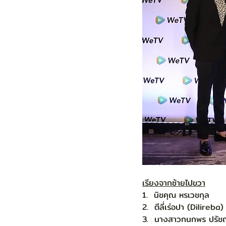
เรียงจากซ้ายไปขวา
1.  นิชคุณ หรเวชกุล
2.  ตีลี่เร่อปา (Dilireba
3.  นางสาวกนกพร ปรัชญเ