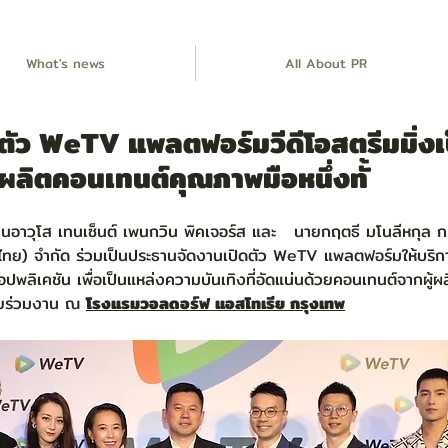
What's news
All About PR
ดตัว WeTV แพลตฟอร์มวีดีโอสตรีมมิ่งเ
้ผลิตคอนเทนต์คุณภาพมือหนึ่งทั้
อาวุโส เทนเซ็นต์ เพนกวิน พิคเจอร์ส และ   นายกฤตธี มโนลีหกุล ก
ศไทย) จำกัด ร่วมเป็นประธานจัดงานเปิดตัว WeTV แพลตฟอร์มให้บริการ
อปพลิเคชัน เพื่อเป็นแหล่งความบันเทิงที่อัดแน่นด้วยคอนเทนต์จากผู้ผ
ชียร่วมงาน ณ 
โรงแรมวอลดอร์ฟ แอสโทเรีย กรุงเทพ