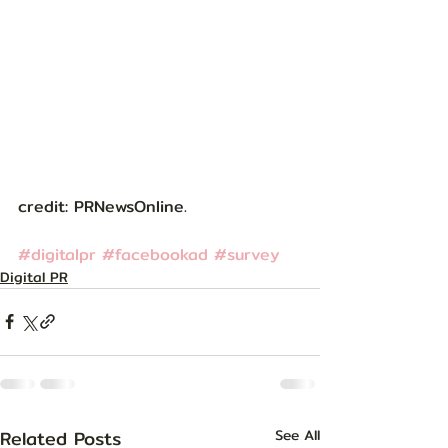
credit: PRNewsOnline.  
#digitalpr
#facebookad
#survey
Digital PR
Related Posts
See All