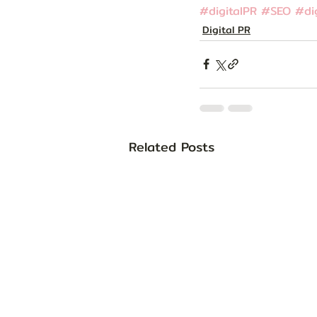
#digitalPR
#SEO
#di
Digital PR
Related Posts