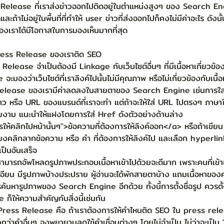
s Release ที่เราส่งข่าวออกไปติดอยู่ในตำแหน่งสูงๆ ของ Search E
ดและถ้าไม่อยู่ในพื้นที่ที่ทำให้ user ข่าวที่ส่งออกไปก็คงไม่มีค่าอะไร ดังน
งเราได้มีโอกาสในการมองเห็นมากที่สุด
Press Release ของเราติด SEO 
Release จำเป็นต้องมี Linkage กับเว็บไซต์อื่นๆ ที่มีเนื้อหาเกี่ยวข้อ
ะมองว่าเว็บไซต์ที่เราลิงค์ไปนั้นไม่มีคุณภาพ หรือไม่เกี่ยวข้องกับเนื้อหา
Release ของเรามีค่าลดลงในสายตาของ Search Engine เช่นการใส่ 
งข่าว หรือ URL ของแบรนด์ที่เราจะทำ แต่ถ้าจะให้ใส่ URL ไปตรงๆ ภาษ
งาม แนะนำให้แฝงโดยการใส่ Href ดังตัวอย่างด้านล่าง 
ให้คลิกไปหน้านั้นๆ">ข้อความที่ต้องการให้ลิงค์ออก</a> หรือถ้าเขี
คลิกลากข้อความ หรือ คำ ที่ต้องการให้ลิงค์ไป และเลือก hyperlink
็เป็นอันเสร็จ 
ณสามารถอัพโหลดรูปภาพประกอบเนื้อหาเข้าไปด้วยจะดีมาก เพราะคนที่เข้าช
มเอียน มีรูปภาพบ้างประปราย ผู้อ่านจะได้พักสายตาบ้าง แถมเนื้อหาขอ
นหารูปภาพของ Search Engine อีกด้วย ทั้งนี้การตั้งชื่อรูป ควรตั้งชื
 ก็ให้ความสำคัญกับสิ่งนี้เช่นกัน  
ess Release คือ ถ้าเราต้องการให้คำไหนติด SEO ใน press rel
่าคำอื่นๆ จงพยายามลดใช้คำเชื่อมต่างๆ โดยไม่จำเป็น ไม่ว่าจะเป็น "น