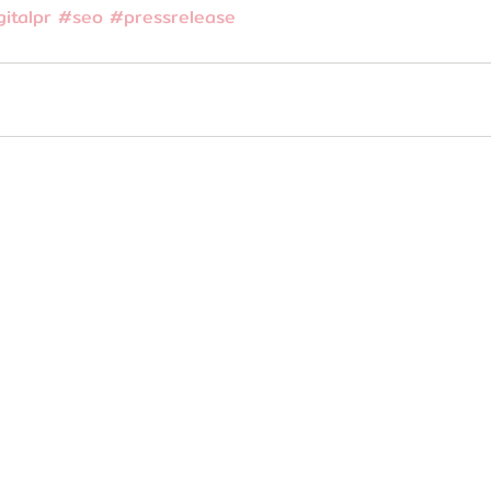
gitalpr
#seo
#pressrelease