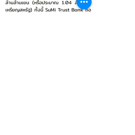
ล้านล้านเยน (หรือประมาณ 1.04 ล้านล้าน
เหรียญสหรัฐ) ทั้งนี้ SuMi Trust Bank ถือ
เป็นธนาคารทรัสต์แห่งเดียวในกลุ่มธนาคาร
ประเทศญี่ปุ่นที่มีเอกลักษณ์ในการทำงานอัน
โดดเด่นในแบบทรัสต์และการธนาคาร โดย 
SuMi Trust Bank มีผลิตภัณฑ์การให้
บริการที่หลากหลายเกี่ยวกับธุรกิจธนาคาร
พาณิชย์ การจัดการและบริหารสินทรัพย์ 
ธุรกิจทรัสตี เช่น กองทุนบำเหน็จบำนาญและ
การลงทุน นายหน้าซื้อขายอสังหาริมทรัพย์ 
เหล่านี้ทำให้ SuMi Trust Bank คืออันดับ 1 
ในด้านธุรกิจที่เกี่ยวข้องกับทรัสต์ ทั้งยังเป็น
เจ้าของบริษัทหลักทรัพย์จัดการกองทุนชั้นนำ
ในเอเชียและเป็นอันดับ 1 ในธุรกิจการบริหาร
สินทรัพย์อีกด้วย โดยลูกค้าของ SuMi 
Trust Bank มีมากมายตั้งแต่องค์กร 
บุคคลทั่วไป กองทุนบำเหน็จบำนาญ  และ
สถานบันการเงิน 