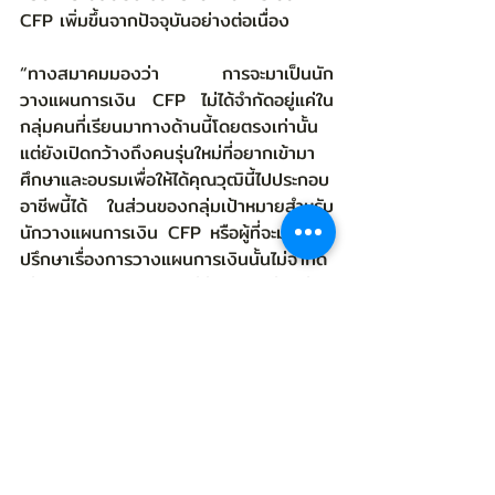
CFP เพิ่มขึ้นจากปัจจุบันอย่างต่อเนื่อง
“ทางสมาคมมองว่า การจะมาเป็นนัก
วางแผนการเงิน CFP ไม่ได้จำกัดอยู่แค่ใน
กลุ่มคนที่เรียนมาทางด้านนี้โดยตรงเท่านั้น 
แต่ยังเปิดกว้างถึงคนรุ่นใหม่ที่อยากเข้ามา
ศึกษาและอบรมเพื่อให้ได้คุณวุฒินี้ไปประกอบ
อาชีพนี้ได้ ในส่วนของกลุ่มเป้าหมายสำหรับ 
นักวางแผนการเงิน CFP หรือผู้ที่จะมารับคำ
ปรึกษาเรื่องการวางแผนการเงินนั้นไม่จำกัด
เช่นกัน เพราะ ‘ทุกคน’ ไม่ว่าจะอายุเท่าไหร่ จะ
เพิ่งเริ่มทำงาน จะเป็นวัยกลางคน หรือวัย
เกษียณอายุแล้ว ก็สามารถวางแผนการเงิน
ได้ทั้งนั้น เพราะเรื่องการเงินเป็นปัจจัยสำคัญ
ในการดำเนินชีวิตของทุกคนนั่นเอง”  
“หากว่าคนไทยและครอบครัวมีสุขภาพ
ทางการเงินที่ดีแล้ว ก็ย่อมส่งผลให้ภาพรวม