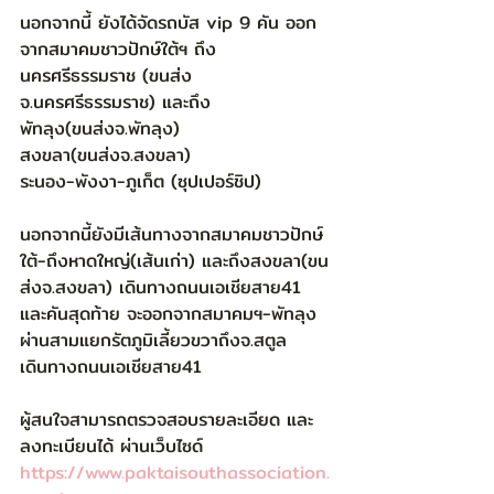
นอกจากนี้ ยังได้จัดรถบัส vip 9 คัน ออก
จากสมาคมชาวปักษ์ใต้ฯ ถึง
นครศรีธรรมราช (ขนส่ง
จ.นครศรีธรรมราช) และถึง 
พัทลุง(ขนส่งจ.พัทลุง) 
สงขลา(ขนส่งจ.สงขลา)
ระนอง-พังงา-ภูเก็ต (ซุปเปอร์ชิป)
นอกจากนี้ยังมีเส้นทางจากสมาคมชาวปักษ์
ใต้-ถึงหาดใหญ่(เส้นเก่า) และถึงสงขลา(ขน
ส่งจ.สงขลา) เดินทางถนนเอเชียสาย41 
และคันสุดท้าย จะออกจากสมาคมฯ-พัทลุง 
ผ่านสามแยกรัตภูมิเลี้ยวขวาถึงจ.สตูล
เดินทางถนนเอเชียสาย41
ผู้สนใจสามารถตรวจสอบรายละเอียด และ
ลงทะเบียนได้ ผ่านเว็บไซด์
https://www.paktaisouthassociation.