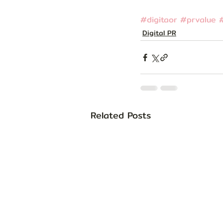
#digitaor
#prvalue
#
Digital PR
Related Posts