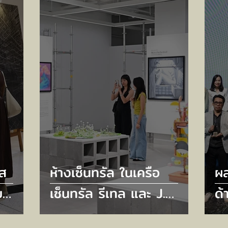
ต้
ัส
ห้างเซ็นทรัล ในเครือ
ผ
บ
เซ็นทรัล รีเทล และ J.
ด้
รศการ
FRONT RETAILING จัด
กล