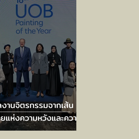
องโฟกัสอย่างสมดุล
ลงานจิตรกรรมจากเส้น
ายแห่งความหวังและความ
มเกลียว ดุอาอ์ (วิงวอน