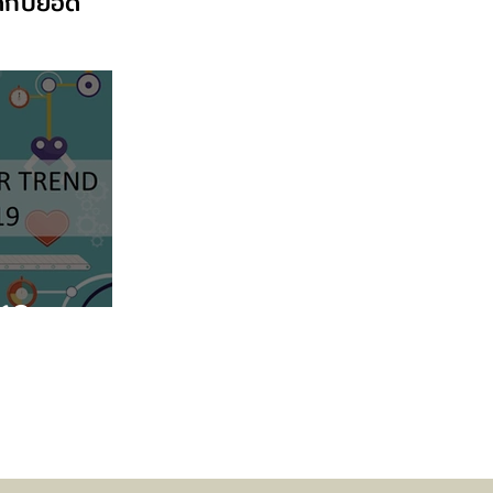
ิดกับยอด
019