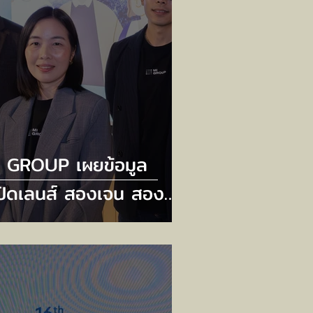
I GROUP เผยข้อมูล
ปิดเลนส์ สองเจน สองขุม
ัง” เจาะลึก Gen Z และ
en Horizon – พลังการ
บจ่ายหลักขับเคลื่อน
รษฐกิจ ที่นักการตลาด