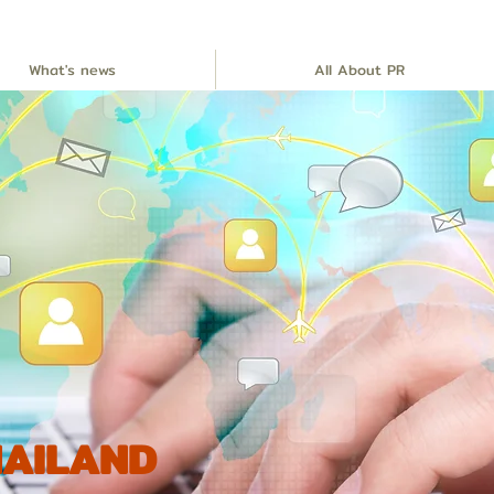
What's news
All About PR
THAILAND