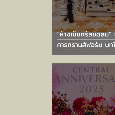
“ห้างเซ็นทรัลชิดลม” 
การทรานส์ฟอร์ม บทใ
แห่ง Luxury Flagshi
ตอกย้ำเอกลักษณ์เหน
ระดับ ‘The Store o
Bangkok’