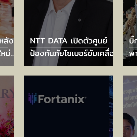
หลัง
NTT DATA เปิดตัวศูนย์
บิ
หม่
ป้องกันภัยไซเบอร์ขับเคลื่อน
พา
pที่
ด้วย AI ใหม่ 6 แห่ง ยก
เท
ือ
ระดับความปลอดภัยไซเบอร์
รอ
f
รับมือภัยคุกคามยุค AI
เป
พฤ