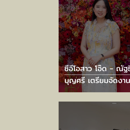
ซีอีโอสาว โอ๊ด - ณัฐธ
บุญศรี เตรียมจัดงาน
ยิ่งใหญ่ กับ “CENT
78TH ANNIVERSA
2025” ภายใต้คอนเซ
“FALL IN LOVE WI