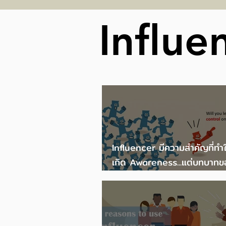
ณ หอศิลปวัฒนธรรม
Influe
กรุงเทพมหานคร
Influencer มีความสำคัญที่ทำ
เกิด Awareness...แต่บทบาทข
Influencer ไม่ควรเหนือ Bra