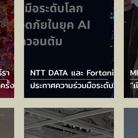
ีรา
NTT DATA และ Fortanix
M
ครั้ง
ประกาศความร่วมมือระดับ
“เ
RAL
โลก เพื่อเสริมความ
พล
RY
ปลอดภัยในยุค AI และหลัง
G
ปต์
ยุควควอนตัม
จั
TH
เศ