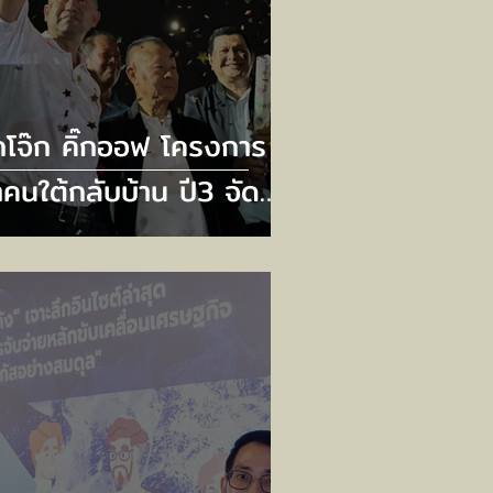
๊กโจ๊ก คิ๊กออฟ โครงการ
คนใต้กลับบ้าน ปี3 จัด
ี่ยวบินและบัสวีไอพี
งรับเกือบ 700 ชีวิต
ิดลงทะเบียน 20
ศจิกายนนี้