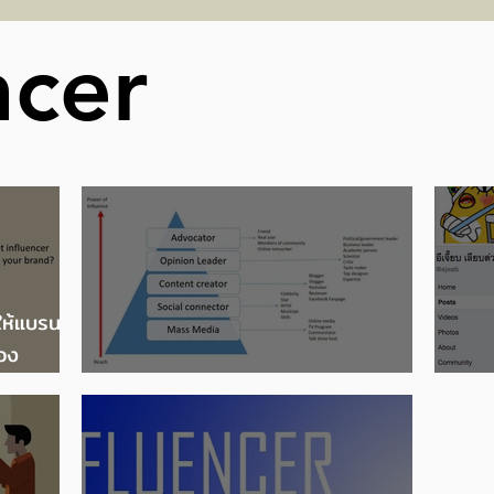
แห่ง
งานประกาศผลรอบชิงชนะ
ขอ
ncer
เลิศ ‘CENRETA ART
P
AWARD 2025’
2
ให้แบรนด์
อง
nd
การเลือก KOL
ตัว