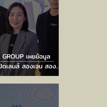
I GROUP เผยข้อมูล
ปิดเลนส์ สองเจน สองขุม
ัง” เจาะลึก Gen Z และ
en Horizon – พลังการ
บจ่ายหลักขับเคลื่อน
รษฐกิจ ที่นักการตลาด