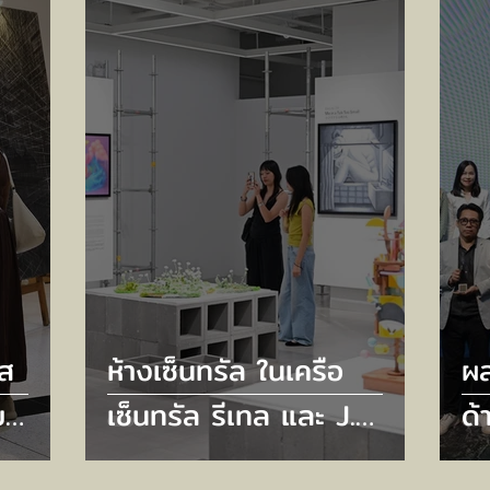
ต้
ัส
ห้างเซ็นทรัล ในเครือ
ผ
บ
เซ็นทรัล รีเทล และ J.
ด้
รศการ
FRONT RETAILING จัด
กล