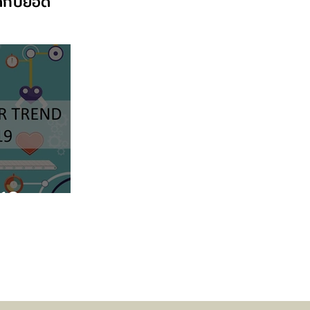
ิดกับยอด
019