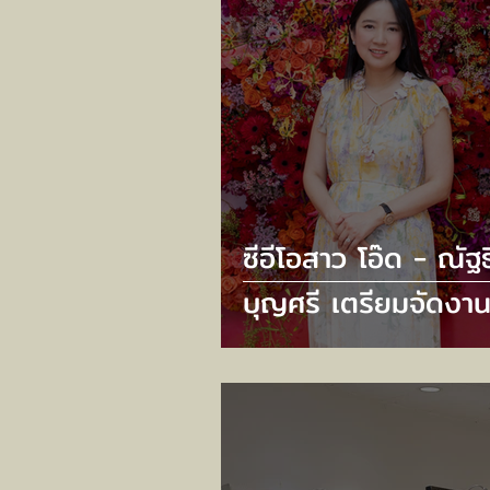
ซีอีโอสาว โอ๊ด - ณัฐธ
บุญศรี เตรียมจัดงาน
ยิ่งใหญ่ กับ “CENT
78TH ANNIVERSA
2025” ภายใต้คอนเซ
“FALL IN LOVE WI