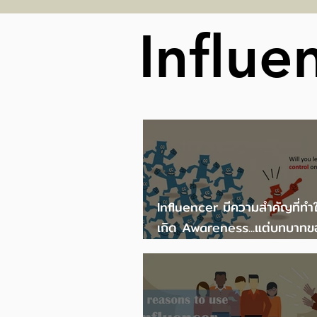
ณ หอศิลปวัฒนธรรม
Influe
กรุงเทพมหานคร
Influencer มีความสำคัญที่ทำ
เกิด Awareness...แต่บทบาทข
Influencer ไม่ควรเหนือ Bra