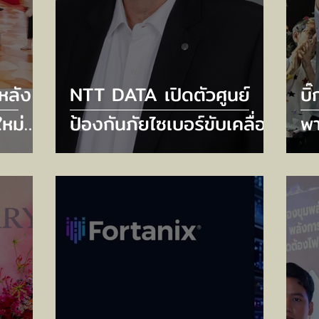
หลัง
NTT DATA เปิดตัวศูนย์
บิ
หม่
ป้องกันภัยไซเบอร์ขับเคลื่อน
พา
pที่
ด้วย AI ใหม่ 6 แห่ง ยก
เท
ือ
ระดับความปลอดภัยไซเบอร์
รอ
f
รับมือภัยคุกคามยุค AI
เป
พฤ