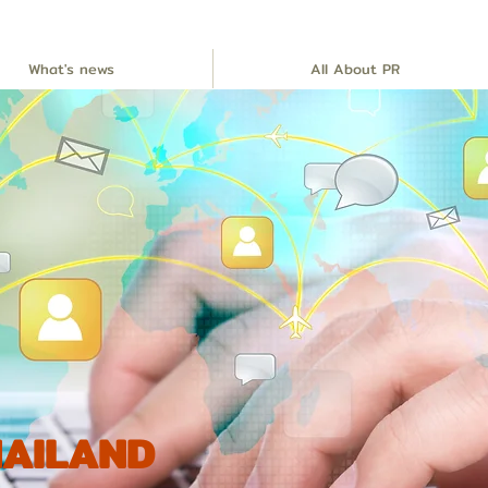
What's news
All About PR
THAILAND