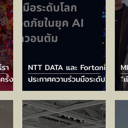
ีรา
NTT DATA และ Fortanix
M
ครั้ง
ประกาศความร่วมมือระดับ
“เ
RAL
โลก เพื่อเสริมความ
พล
RY
ปลอดภัยในยุค AI และหลัง
G
ปต์
ยุควควอนตัม
จั
TH
เศ