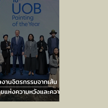
องโฟกัสอย่างสมดุล
ลงานจิตรกรรมจากเส้น
ายแห่งความหวังและความ
มเกลียว ดุอาอ์ (วิงวอน