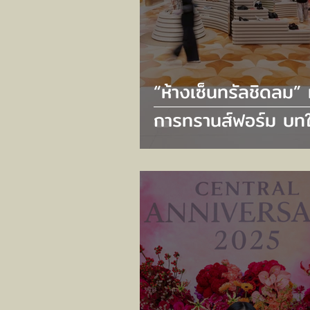
“ห้างเซ็นทรัลชิดลม” 
การทรานส์ฟอร์ม บทใ
แห่ง Luxury Flagshi
ตอกย้ำเอกลักษณ์เหน
ระดับ ‘The Store o
Bangkok’