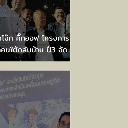
๊กโจ๊ก คิ๊กออฟ โครงการ
คนใต้กลับบ้าน ปี3 จัด
ี่ยวบินและบัสวีไอพี
งรับเกือบ 700 ชีวิต
ิดลงทะเบียน 20
ศจิกายนนี้