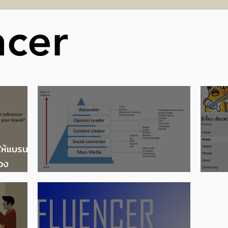
แห่ง
งานประกาศผลรอบชิงชนะ
ขอ
ncer
เลิศ ‘CENRETA ART
P
AWARD 2025’
2
ให้แบรนด์
อง
nd
การเลือก KOL
ตัว