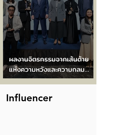
ผลงานจิตรกรรมจากเส้นด้าย
แห่งความหวังและความกลม
เกลียว ดุอาอ์ (วิงวอนขอพร)
คว้ารางวัล UOB Painting of
Influencer
the Year 2025 (ประเทศไทย)