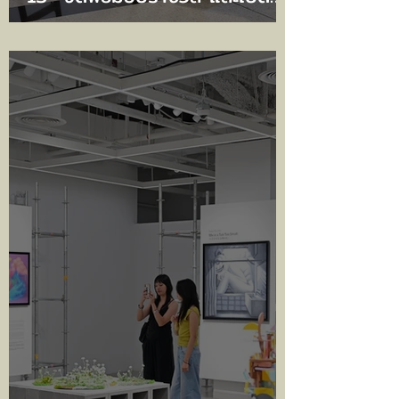
นิทรรศการ ณ หอศิลป
วัฒนธรรมแห่งกรุงเทพมหานคร