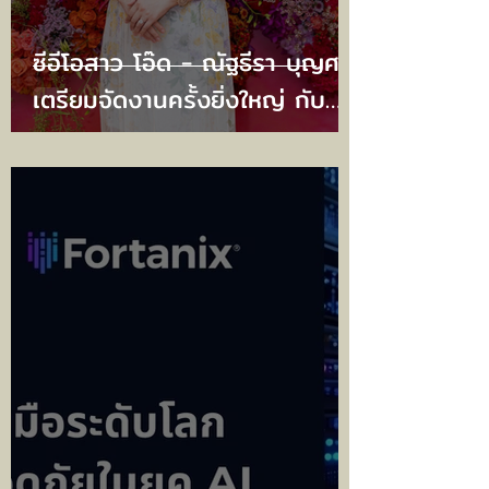
ซีอีโอสาว โอ๊ด - ณัฐธีรา บุญศรี
เตรียมจัดงานครั้งยิ่งใหญ่ กับ
“CENTRAL 78TH
ANNIVERSARY 2025” ภายใต้
คอนเซปต์ “FALL IN LOVE
WITH EVERY VISIT”