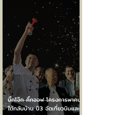
บิ๊กโจ๊ก คิ๊กออฟ โครงการพาคน
ใต้กลับบ้าน ปี3 จัดเที่ยวบินและ