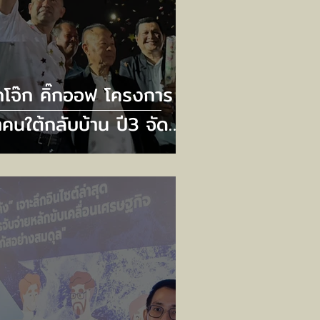
๊กโจ๊ก คิ๊กออฟ โครงการ
คนใต้กลับบ้าน ปี3 จัด
ี่ยวบินและบัสวีไอพี
งรับเกือบ 700 ชีวิต
ิดลงทะเบียน 20
ศจิกายนนี้