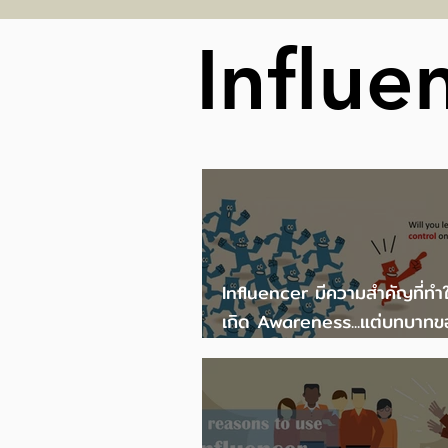
ณ หอศิลปวัฒนธรรม
Influe
กรุงเทพมหานคร
Influencer มีความสำคัญที่ทำ
เกิด Awareness...แต่บทบาทข
Influencer ไม่ควรเหนือ Bra