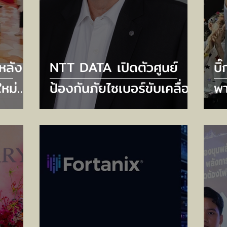
หลัง
NTT DATA เปิดตัวศูนย์
บิ
หม่
ป้องกันภัยไซเบอร์ขับเคลื่อน
พา
pที่
ด้วย AI ใหม่ 6 แห่ง ยก
เท
ือ
ระดับความปลอดภัยไซเบอร์
รอ
f
รับมือภัยคุกคามยุค AI
เป
พฤ