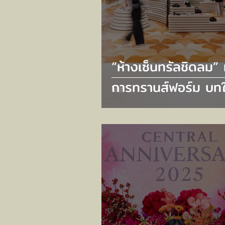
“ห้างเซ็นทรัลชิดลม” 
การทรานส์ฟอร์ม บทใ
แห่ง Luxury Flagshi
ตอกย้ำเอกลักษณ์เหน
ระดับ ‘The Store o
Bangkok’