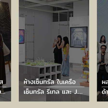
ต้
ัส
ห้างเซ็นทรัล ในเครือ
ผ
บ
เซ็นทรัล รีเทล และ J.
ด้
รศการ
FRONT RETAILING จัด
กล