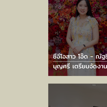
ซีอีโอสาว โอ๊ด - ณัฐธ
บุญศรี เตรียมจัดงาน
ยิ่งใหญ่ กับ “CENT
78TH ANNIVERSA
2025” ภายใต้คอนเซ
“FALL IN LOVE WI