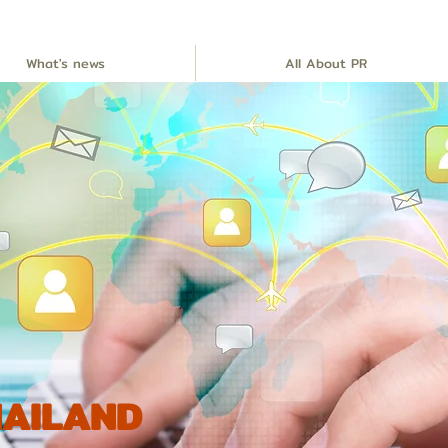
What's news
All About PR
THAILAND