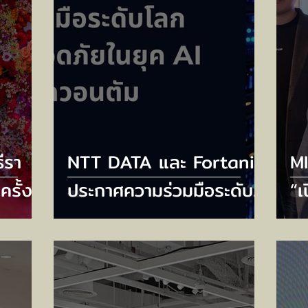
ีรา
NTT DATA และ Fortanix
M
ครั้ง
ประกาศความร่วมมือระดับ
“เ
RAL
โลก เพื่อเสริมความ
พล
RY
ปลอดภัยในยุค AI และหลัง
G
ปต์
ยุควควอนตัม
จั
TH
เศ