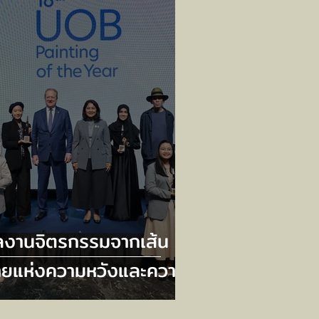
องโฟกัสอย่างสมดุล
ลงานจิตรกรรมจากเส้น
ายแห่งความหวังและความ
มเกลียว ดุอาอ์ (วิงวอน