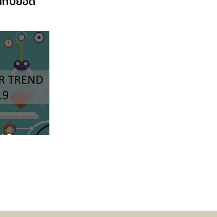
ิดกับยอด
019