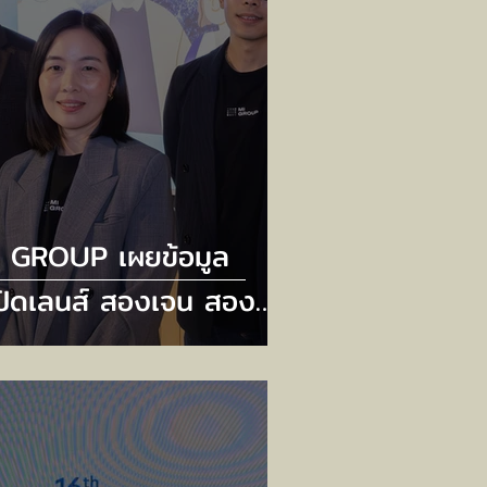
I GROUP เผยข้อมูล
ปิดเลนส์ สองเจน สองขุม
ัง” เจาะลึก Gen Z และ
en Horizon – พลังการ
บจ่ายหลักขับเคลื่อน
รษฐกิจ ที่นักการตลาด