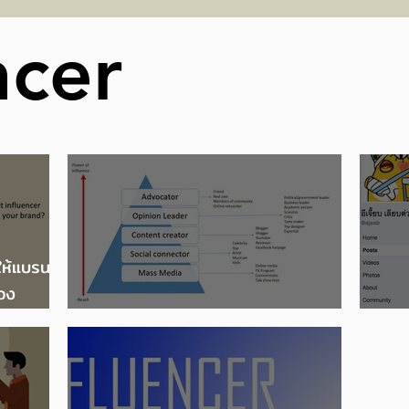
แห่ง
งานประกาศผลรอบชิงชนะ
ขอ
ncer
เลิศ ‘CENRETA ART
P
AWARD 2025’
2
ให้แบรนด์
อง
nd
การเลือก KOL
ตัว