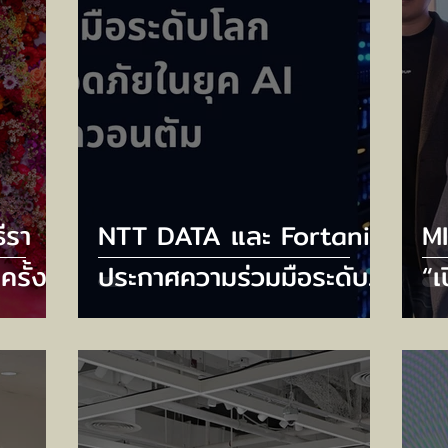
ีรา
NTT DATA และ Fortanix
M
ครั้ง
ประกาศความร่วมมือระดับ
“เ
RAL
โลก เพื่อเสริมความ
พล
RY
ปลอดภัยในยุค AI และหลัง
G
ปต์
ยุควควอนตัม
จั
TH
เศ