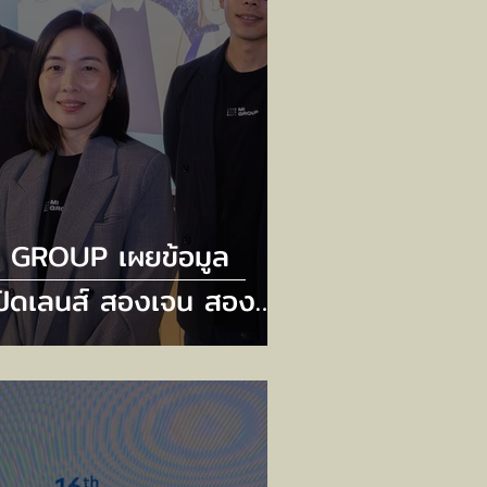
I GROUP เผยข้อมูล
ปิดเลนส์ สองเจน สองขุม
ัง” เจาะลึก Gen Z และ
en Horizon – พลังการ
บจ่ายหลักขับเคลื่อน
รษฐกิจ ที่นักการตลาด