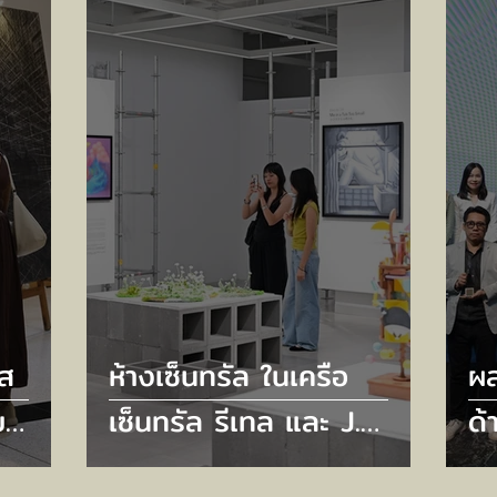
ต้
ัส
ห้างเซ็นทรัล ในเครือ
ผ
บ
เซ็นทรัล รีเทล และ J.
ด้
รศการ
FRONT RETAILING จัด
กล