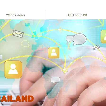
What's news
All About PR
THAILAND