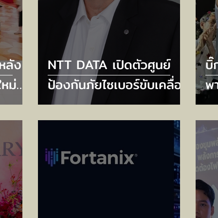
หลัง
NTT DATA เปิดตัวศูนย์
บิ
หม่
ป้องกันภัยไซเบอร์ขับเคลื่อน
พา
pที่
ด้วย AI ใหม่ 6 แห่ง ยก
เท
ือ
ระดับความปลอดภัยไซเบอร์
รอ
f
รับมือภัยคุกคามยุค AI
เป
พฤ