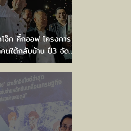
๊กโจ๊ก คิ๊กออฟ โครงการ
คนใต้กลับบ้าน ปี3 จัด
ี่ยวบินและบัสวีไอพี
งรับเกือบ 700 ชีวิต
ิดลงทะเบียน 20
ศจิกายนนี้