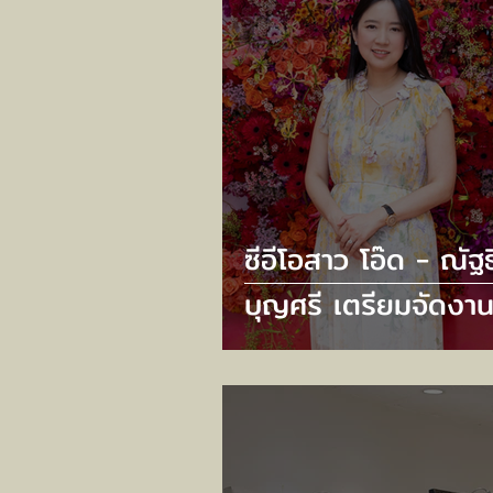
ซีอีโอสาว โอ๊ด - ณัฐธ
บุญศรี เตรียมจัดงาน
ยิ่งใหญ่ กับ “CENT
78TH ANNIVERSA
2025” ภายใต้คอนเซ
“FALL IN LOVE WI