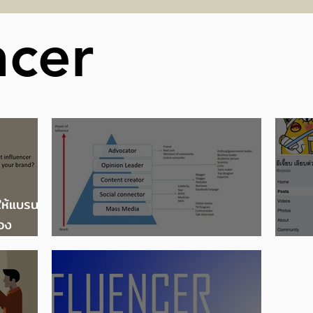
แห่ง
งานประกาศผลรอบชิงชนะ
ขอ
ncer
เลิศ ‘CENRETA ART
P
AWARD 2025’
2
ให้แบรนด์
อง
nd
การเลือก KOL
ตัว