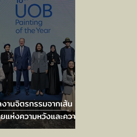
องโฟกัสอย่างสมดุล
ลงานจิตรกรรมจากเส้น
ายแห่งความหวังและความ
มเกลียว ดุอาอ์ (วิงวอน