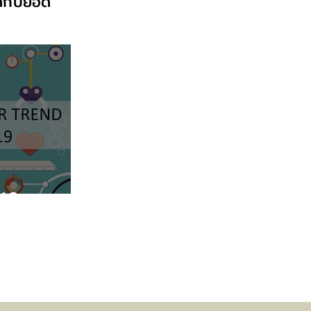
ิดกับยอด
019