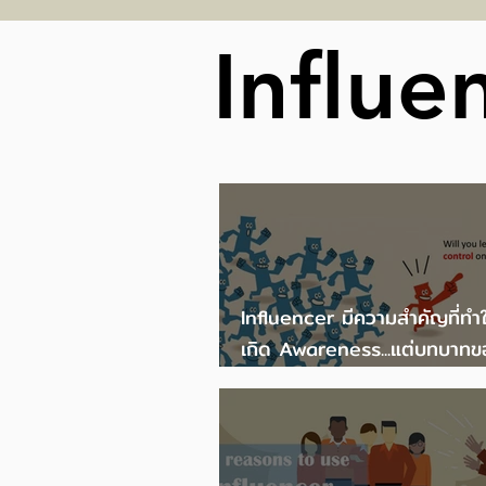
ณ หอศิลปวัฒนธรรม
Influe
กรุงเทพมหานคร
Influencer มีความสำคัญที่ทำ
เกิด Awareness...แต่บทบาทข
Influencer ไม่ควรเหนือ Bra