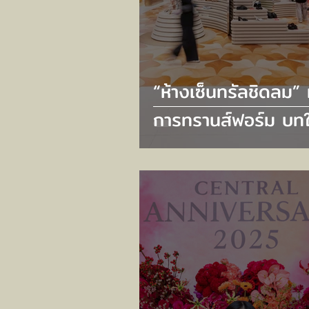
“ห้างเซ็นทรัลชิดลม” 
การทรานส์ฟอร์ม บทใ
แห่ง Luxury Flagshi
ตอกย้ำเอกลักษณ์เหน
ระดับ ‘The Store o
Bangkok’